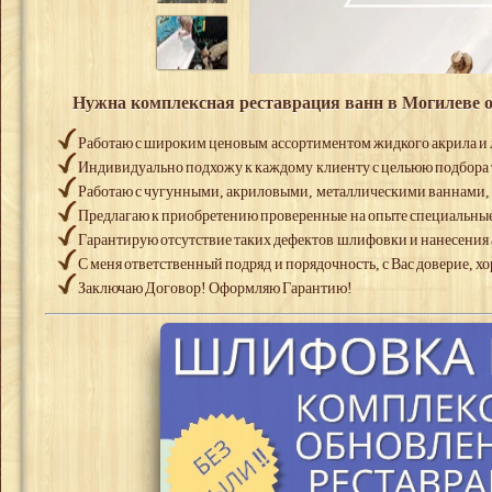
Нужна комплексная реставрация ванн в Могилеве о
Работаю с широким ценовым ассортиментом жидкого акрила и 
Индивидуально подхожу к каждому клиенту с цельюю подбора т
Работаю с чугунными, акриловыми, металлическими ваннами
Предлагаю к приобретению проверенные на опыте специальные 
Гарантирую отсутствие таких дефектов шлифовки и нанесения а
С меня ответственный подряд и порядочность, с Вас доверие, 
Заключаю Договор! Оформляю Гарантию!