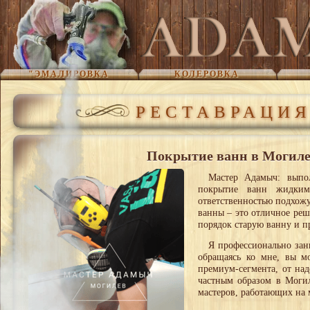
"ЭМАЛИРОВКА
КОЛЕРОВКА
РЕСТАВРАЦИЯ
!! НАЛИВНОЙ АКРИЛ | ЛИТЬЕВОЙ МРА
Покрытие ванн в Могилев
Мастер Адамыч: выпо
покрытие ванн жидким
ответственностью подхожу
ванны – это отличное реш
порядок старую ванну и пр
Я профессионально зани
обращаясь ко мне, вы м
премиум-сегмента, от на
частным образом в Могиле
мастеров, работающих на