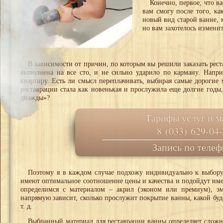
Конечно, первое, что ва
вам смогу после того, ка
новый вид старой ванне, к
но вам захотелось изменит
В зависимости от причин, по которым вы решили заказать рест
выполнена на все сто, и не сильно ударило по карману. Напр
квартиру. Есть ли смысл переплачивать, выбирая самые дорогие 
реставрации стала как новенькая и прослужила еще долгие годы
дважды»?
Тарифы услуг и м
8 (033) 629-04
Запись по телеф
Поэтому я в каждом случае подхожу индивидуально к выбору 
имеют оптимальное соотношение цены и качества и подойдут имен
определимся с материалом – акрил (эконом или премиум), э
напрямую зависит, сколько прослужит покрытие ванны, какой буде
т. д.
Выбранный материал для реставрации ванны определяет сложн